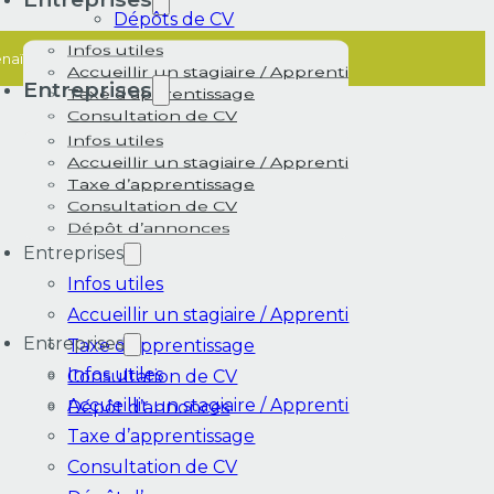
Dépôts de CV
Infos utiles
aïc Terrier - Freepik
Accueillir un stagiaire / Apprenti
Entreprises
Taxe d’apprentissage
Consultation de CV
Dépôt d’annonces
Infos utiles
Accueillir un stagiaire / Apprenti
Taxe d’apprentissage
Consultation de CV
Dépôt d’annonces
Entreprises
Infos utiles
Accueillir un stagiaire / Apprenti
Entreprises
Taxe d’apprentissage
Infos utiles
Consultation de CV
Accueillir un stagiaire / Apprenti
Dépôt d’annonces
Taxe d’apprentissage
Consultation de CV