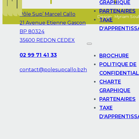
GRAPHIQUE
PARTENAIRES
Pôle Sup’ Marcel Callo
Design : Myriam Soul
TAXE
21 Avenue Etienne Gascon
D’APPRENTISS
BP 80324
35600 REDON CEDEX
02 99 71 41 33
BROCHURE
POLITIQUE DE
contact@polesupcallo.bzh
CONFIDENTIAL
CHARTE
GRAPHIQUE
PARTENAIRES
TAXE
D’APPRENTISS