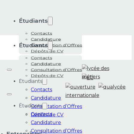
Étudiants
02 99 71 41 33
Contacts
Candidature
Étudiants
Consultation d’Offres
Dépôts de CV
Contacts
Candidature
Consultation d’Offres
Dépôts de CV
Étudiants
Contacts
Candidature
Étudiants
Consultation d’Offres
Contacts
Dépôts de CV
Candidature
Consultation d’Offres
Entreprises