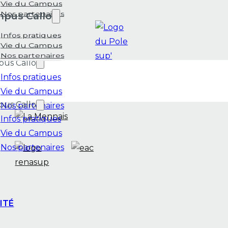
Vie du Campus
pus Callo
Nos partenaires
Infos pratiques
Vie du Campus
Nos partenaires
us Callo
Infos pratiques
Vie du Campus
us Callo
Nos partenaires
Infos pratiques
Vie du Campus
Nos partenaires
ITÉ