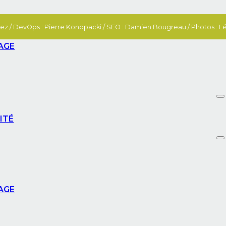
ez / DevOps : Pierre Konopacki / SEO : Damien Bougreau / Photos : Lén
AGE
ITÉ
AGE